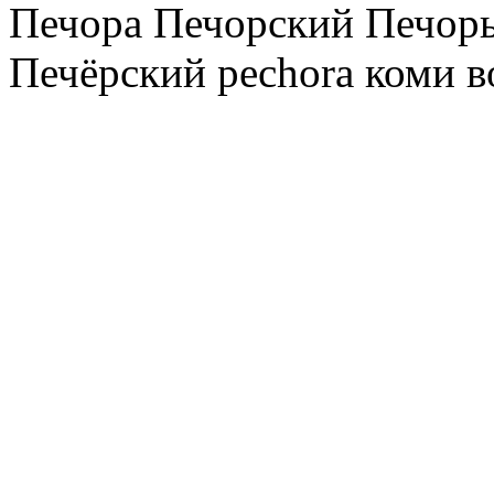
Печора Печорский Печоры
Печёрский pechora коми в