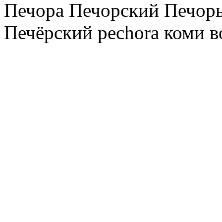
Печора Печорский Печоры
Печёрский pechora коми в