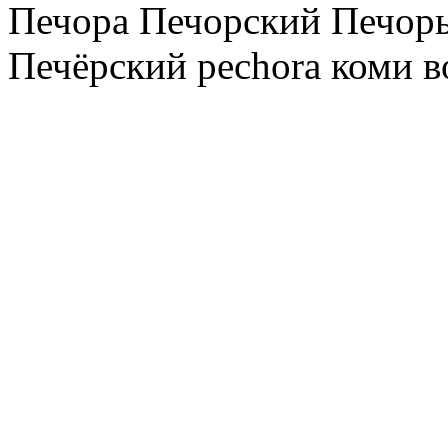
Печора Печорский Печоры
Печёрский pechora коми в