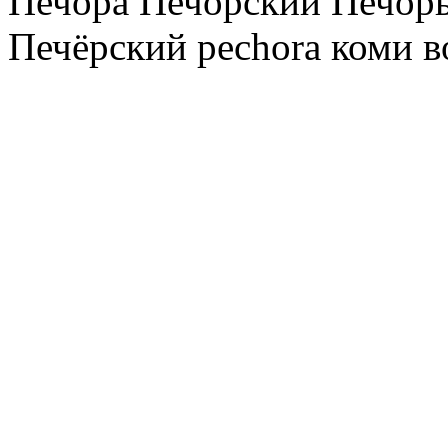
Печора Печорский Печоры
Печёрский pechora коми в