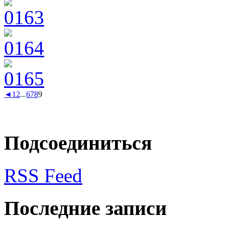
◄
1
2
...
6
7
8
9
Подсоединиться
RSS Feed
Последние записи