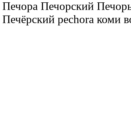
Печора Печорский Печоры
Печёрский pechora коми в