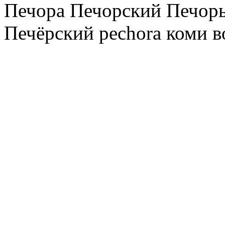
Печора Печорский Печоры
Печёрский pechora коми в