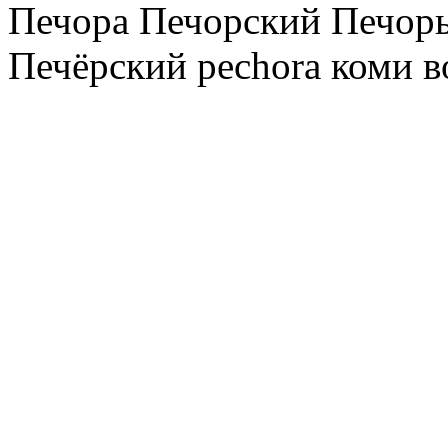
Печора Печорский Печоры
Печёрский pechora коми в