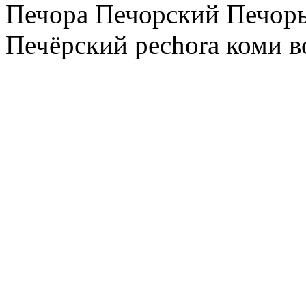
Печора Печорский Печоры
Печёрский pechora коми в