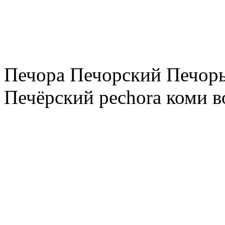
Печора Печорский Печоры
Печёрский pechora коми в