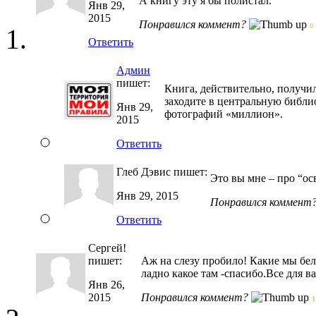
А книгу эту я бы полистал.
Янв 29,
2015
Понравился коммент?
0
Ответить
Админ
пишет:
Книга, действительно, получил
заходите в центральную библио
Янв 29,
фотографий «миллион».
2015
Ответить
Глеб Дэвис
пишет:
Это вы мне – про “о
Янв 29, 2015
Понравился коммент
Ответить
Сергей!
пишет:
Аж на слезу пробило! Какие мы бел
ладно какое там -спасибо.Все для в
Янв 26,
2015
Понравился коммент?
1