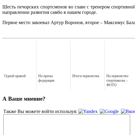
Шесть печорских спортсменов во главе с тренером спортивной
направлении развития самбо в нашем городе.
Первое место завоевал Артур Воронов, второе – Максимус Бал
Одной правой
На призы
Итоги первенства
На первенство
федерации
спортшколы –
ФОТО
А Ваше мнение?
Также Вы можете войти используя: