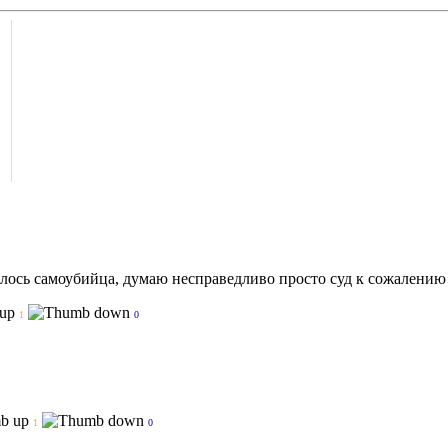
, лось самоубийца, думаю несправедливо просто суд к сожалению
1
0
1
0