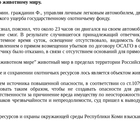
о животному миру.
28 мин. гражданин Ф., управляя личным легковым автомобилем, д
ского ущерба государственному охотничьему фонду.
нал, пояснил, что около 23 часов он двигался на своем автомоби
 не смог. В результате случившегося принадлежащий ответчик
емное время суток, освещение отсутствовало, видимость 
аявлением о прямом возмещении убытков по договору ОСАГО в с
етчику было отказано, в связи с отсутствием оснований для прям
 “О животном мире” животный мир в пределах территории Россий
те и сохранении охотничьих ресурсов лось является объектом жи
ьцем источника повышенной опасности, в соответствии со ст.10
вать таким образом, чтобы не создавать опасности для д
етственности за причинение вреда имуществу по неосторожности,
наков чрезвычайности и непреодолимости, суд пришел к выводу,
 ресурсов и охраны окружающей среды Республики Коми взыскан