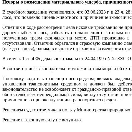
Печоры о возмещении материального ущерба, причиненног
В судебном заседании установлено, что 03.06.2023 г. в 23 ч. 
лося, что повлекло гибель животного и причинение экологиче
Ответчик в ходе рассмотрения дела исковые требования не приз
дорогу выбежал лось, избежать столкновения с которым он
полученных травм скончался на месте. ДТП произошло в т
отсутствовали. Ответчик обратился в страховую компанию с з
(наезда на лося), однако в выплате страхового возмещения отв
В силу ч. 1 ст. 4 Федерального закона от 24.04.1995 N 52-ФЗ
В соответствие с законодательством о животном мире и об охо
Поскольку водитель транспортного средства, являясь владел
управления транспортным средством и должен был действо
законодательство не освобождает от гражданско-правовой отв
обстоятельствам непреодолимой силы, ввиду отсутствия приз
причиненного при эксплуатации транспортного средства.
Решением суда с ответчика в пользу Министерства природных
Решение в законную силу не вступило.