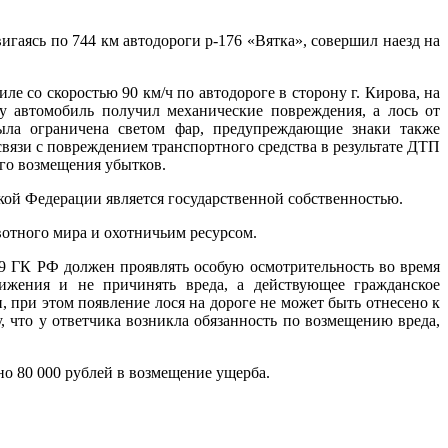
вигаясь по 744 км автодороги р-176 «Вятка», совершил наезд на
ле со скоростью 90 км/ч по автодороге в сторону г. Кирова, на
у автомобиль получил механические повреждения, а лось от
была ограничена светом фар, предупреждающие знаки также
вязи с повреждением транспортного средства в результате ДТП
ого возмещения убытков.
ской Федерации является государственной собственностью.
вотного мира и охотничьим ресурсом.
79 ГК РФ должен проявлять особую осмотрительность во время
вижения и не причинять вреда, а действующее гражданское
 при этом появление лося на дороге не может быть отнесено к
 что у ответчика возникла обязанность по возмещению вреда,
о 80 000 рублей в возмещение ущерба.