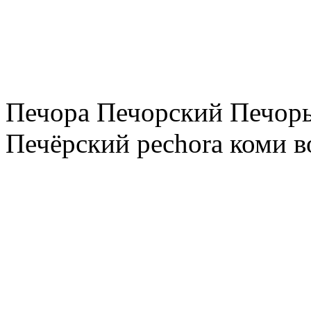
Печора Печорский Печоры
Печёрский pechora коми в