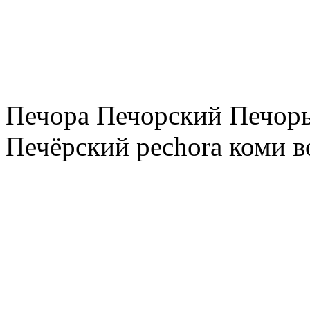
Печора Печорский Печоры
Печёрский pechora коми в