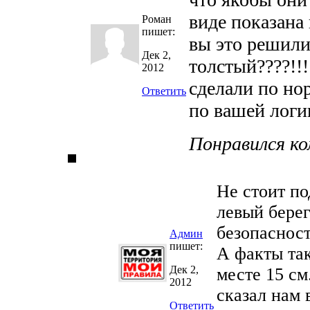
виде показана 
Роман
пишет:
вы это решили
Дек 2,
толстый????!!
2012
сделали по но
Ответить
по вашей логик
Понравился к
Не стоит п
левый берег
безопасност
Админ
пишет:
А факты та
Дек 2,
месте 15 см
2012
сказал нам
Ответить