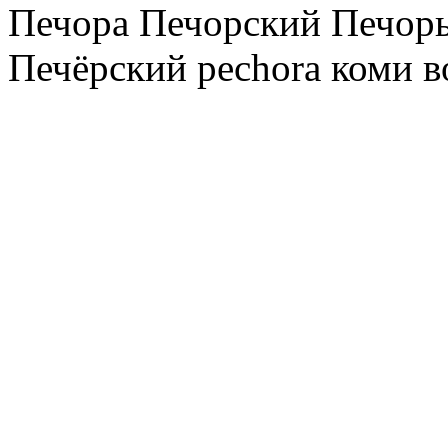
Печора Печорский Печоры
Печёрский pechora коми в