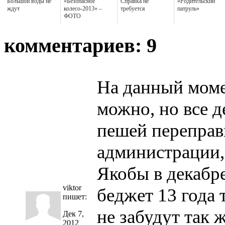
Большой воды не
«Безопасное
Справка не
«Родительский
ждут
колесо-2013» –
требуется
патруль»
ФОТО
комментариев: 9
На данный моме
можно, но все д
пешей переправы
администрации,
Якобы в декабр
viktor
беджет 13 года 
пишет:
не забудут так 
Дек 7,
2012