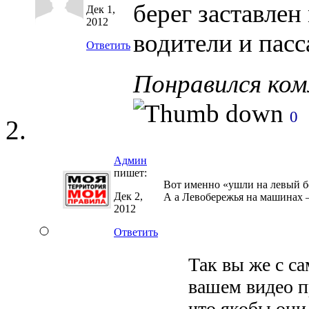
берег заставлен
Дек 1,
2012
водители и пасс
Ответить
Понравился ко
0
Админ
пишет:
Вот именно «ушли на левый б
Дек 2,
А а Левобережья на машинах – 
2012
Ответить
Так вы же с са
вашем видео п
что якобы они 