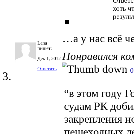
Ответс
хоть ч
резуль
…а у нас всё ч
Lana
пишет:
Понравился к
Дек 1, 2012
Ответить
0
“в этом году 
судам РК доби
закрепления н
пешеходных ле