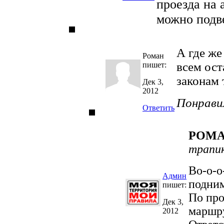
проезда на 
можно подв
А где же
Роман
всем ост
пишет:
законам 
Дек 3,
2012
Понрави
Ответить
РОМ
трапик
Во-о-о
Админ
подним
пишет:
По про
Дек 3,
маршр
2012