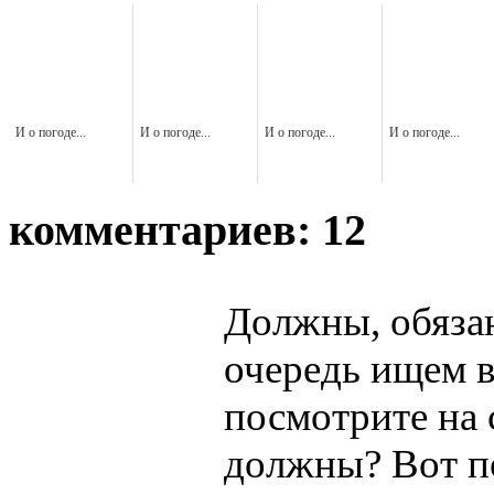
И о погоде...
И о погоде...
И о погоде...
И о погоде...
комментариев: 12
Должны, обяза
очередь ищем 
посмотрите на с
должны? Вот п