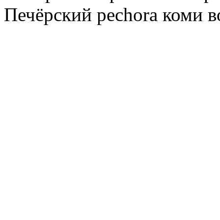
Печёрский pechora коми в