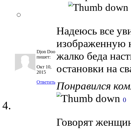
Надеюсь все ув
изображенную н
Djon Doo
жалко беда наст
пишет:
остановки на св
Окт 10,
2015
Ответить
Понравился ко
0
Говорят женщина