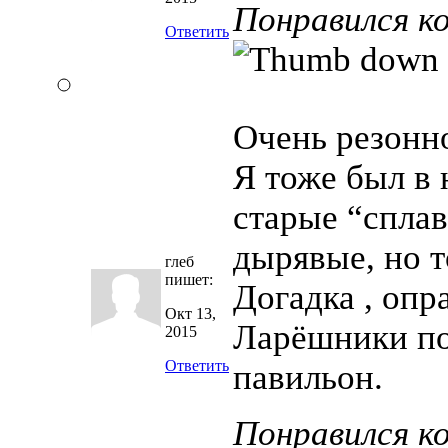
Понравился к
Ответить
Очень резонно
Я тоже был в 
старые “сплав
дырявые, но т
глеб
пишет:
Догадка , опр
Окт 13,
Ларёшники по
2015
Ответить
павильон.
Понравился к