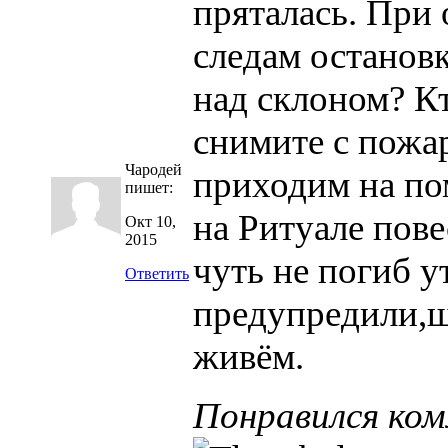
пряталась. При
следам остановк
над склоном? К
снимите с пожа
Чародей
приходим на пом
пишет:
на Ритуале пов
Окт 10,
2015
чуть не погиб у
Ответить
предупредили,шт
живём.
Понравился ко