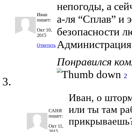
непогоды, а се
Иван
а-ля “Сплав” и 
пишет:
безопасности л
Окт 10,
2015
Администрация
Ответить
Понравился ко
2
Иван, о штор
или ты там р
САНЯ
пишет:
прикрываешь
Окт 11,
2015