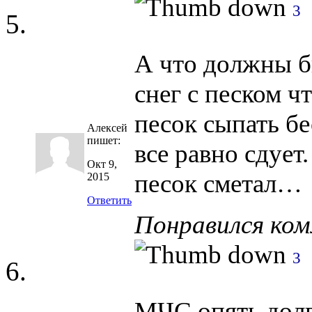
3
А что должны б
снег с песком ч
песок сыпать бе
Алексей
пишет:
все равно сдует
Окт 9,
песок сметал…
2015
Ответить
Понравился ко
3
МЧС опять долг