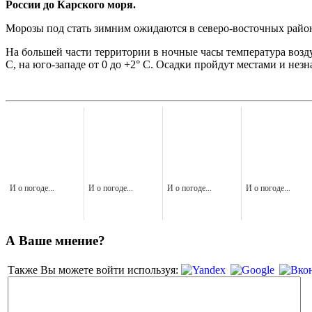
России до Карского моря.
Морозы под стать зимним ожидаются в северо-восточных район
На большей части территории в ночные часы температура возду
С, на юго-западе от 0 до +2° С. Осадки пройдут местами и нез
И о погоде...
И о погоде...
И о погоде...
И о погоде...
А Ваше мнение?
Также Вы можете войти используя: