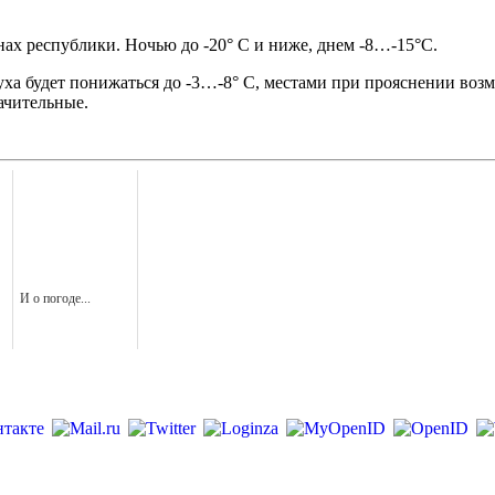
ах республики. Ночью до -20° С и ниже, днем -8…-15°С.
ха будет понижаться до -3…-8° С, местами при прояснении возмож
начительные.
И о погоде...