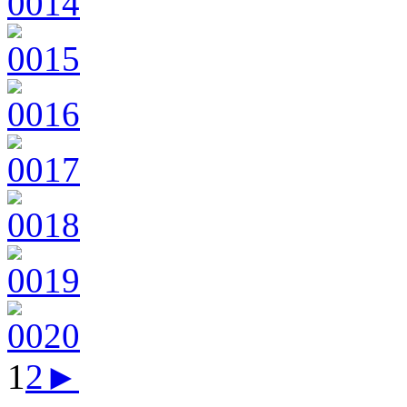
1
2
►