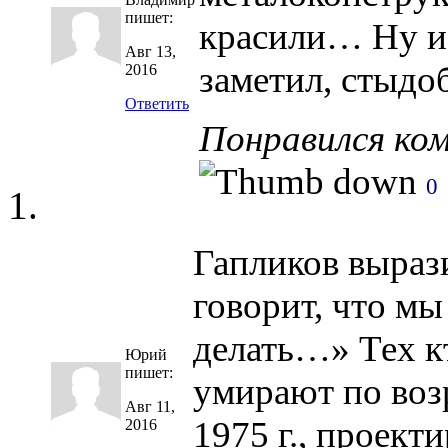
пишет:
красили… Ну и 
Авг 13,
заметил, стыдо
2016
Ответить
Понравился ко
0
Гапликов выраз
говорит, что мы
делать…» Тех кт
Юрий
пишет:
умирают по возр
Авг 11,
1975 г., проект
2016