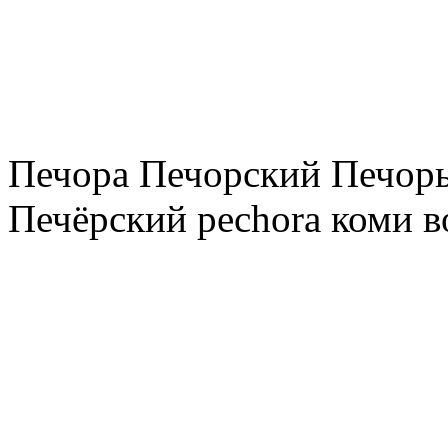
Печора Печорский Печоры
Печёрский pechora коми в