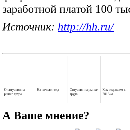
заработной платой 100 ты
Источник:
http://hh.ru/
О ситуации на
На начало года
Ситуация на рынке
Как отдыхаем в
рынке труда
труда
2018-м
А Ваше мнение?