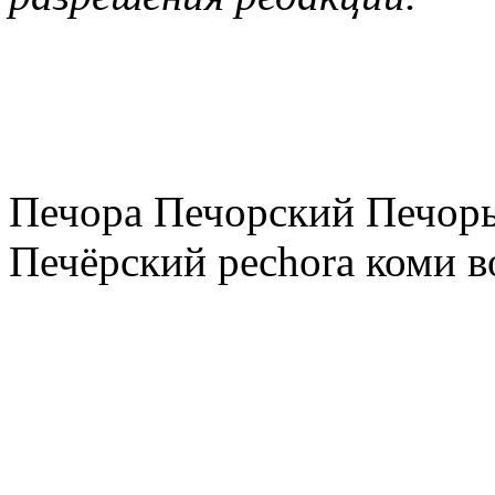
Печора Печорский Печоры
Печёрский pechora коми в