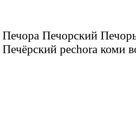
Печора Печорский Печоры
Печёрский pechora коми в