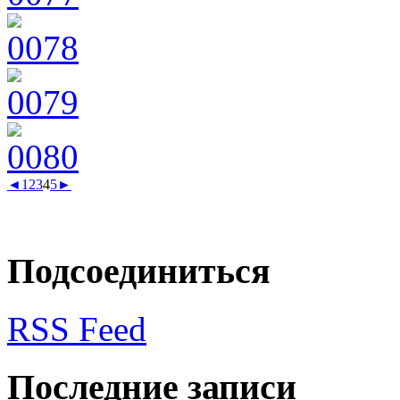
◄
1
2
3
4
5
►
Подсоединиться
RSS Feed
Последние записи