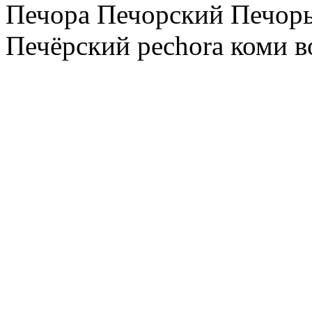
Печора Печорский Печоры
Печёрский pechora коми в