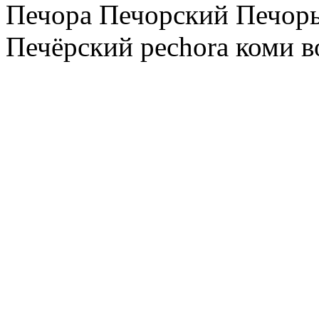
Печора Печорский Печоры
Печёрский pechora коми в