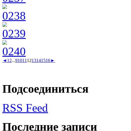
◄
1
2
...
9
10
11
12
13
14
15
16
►
Подсоединиться
RSS Feed
Последние записи