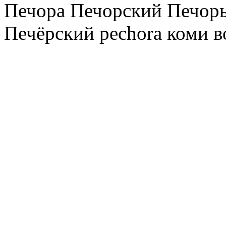
Печора Печорский Печоры
Печёрский pechora коми в