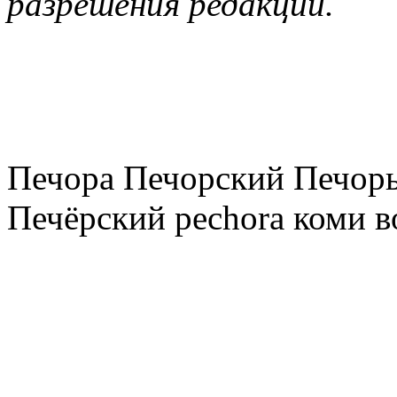
разрешения редакции.
Печора Печорский Печоры
Печёрский pechora коми в