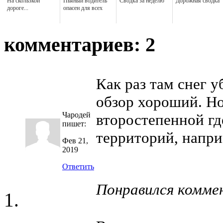
На скользкой
Пьяный водитель
Сводка за неделю
Дорожная сводка
дороге...
опасен для всех
комментариев: 2
Как раз там снег 
обзор хороший. Но
Чародей
второстепенной гд
пишет:
территорий, напри
Фев 21,
2019
Ответить
Понравился комме