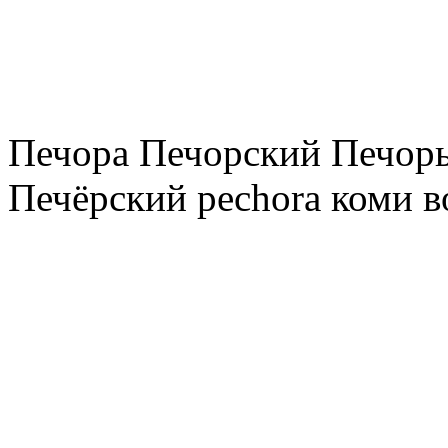
Печора Печорский Печоры
Печёрский pechora коми в