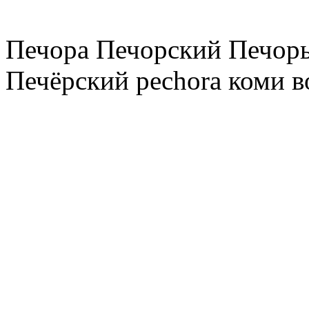
Печора Печорский Печоры
Печёрский pechora коми в