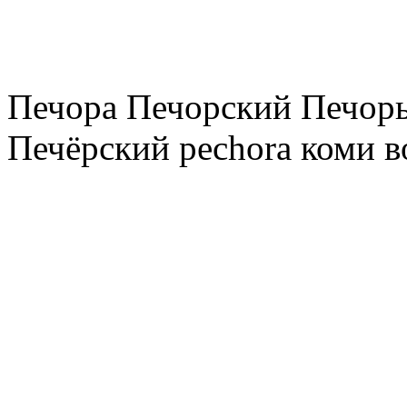
Печора Печорский Печоры
Печёрский pechora коми в