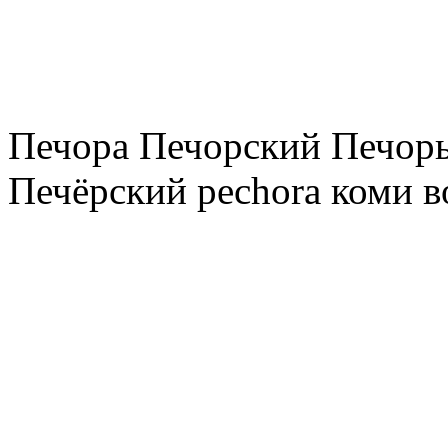
Печора Печорский Печоры
Печёрский pechora коми в