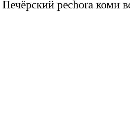
Печёрский pechora коми в