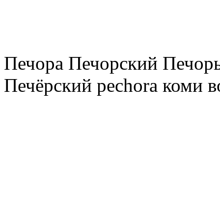
Печора Печорский Печоры
Печёрский pechora коми в