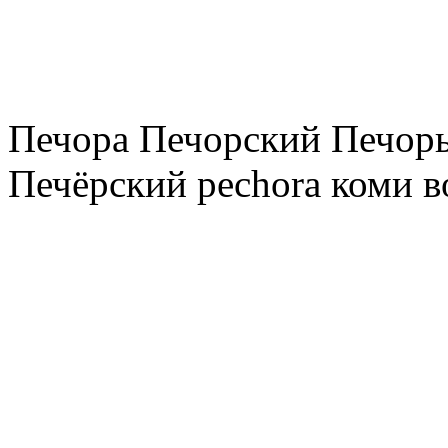
Печора Печорский Печоры
Печёрский pechora коми в