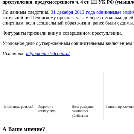
преступления, предусмотренного ч. 4 ст. 111 УК РФ (умышл
По данным следствия,
31 декабря 2013 года обвиняемые избил
котельной по Печорскому проспекту. Там через несколько дне
спиртным, вели асоциальный образ жизни, ранее были судимы.
Фигуранты признали вину в совершенном преступлении.
Уголовное дело с утвержденным обвинительным заключением на
Источник:
http://komi.sledcom.ru/
Внимание, розыск!
Закроют в
День рождения
Решили присяжны
«психушку»
закончился
убийством
А Ваше мнение?