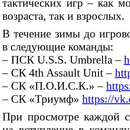
тактических игр – как м
возраста, так и взрослых.
В течение зимы до игров
в следующие команды:
– ПСК U.S.S. Umbrella –
h
– СК 4th Assault Unit –
htt
– СК «П.О.И.С.К.» –
http
– СК «Триумф»
https://vk
При просмотре каждой с
на вступление в команду