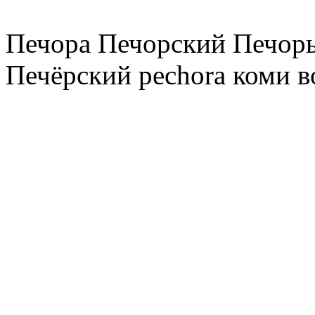
Печора Печорский Печоры
Печёрский pechora коми в