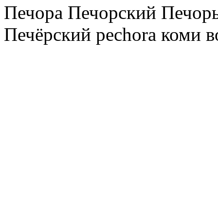
Печора Печорский Печоры
Печёрский pechora коми в