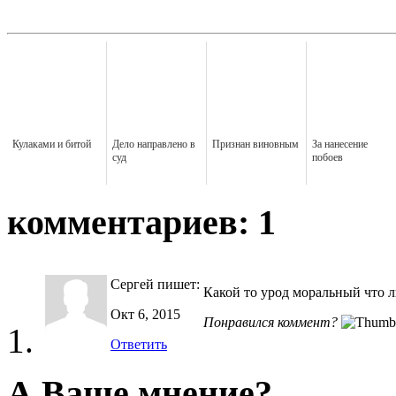
Кулаками и битой
Дело направлено в
Признан виновным
За нанесение
суд
побоев
комментариев: 1
Сергей
пишет:
Какой то урод моральный что 
Окт 6, 2015
Понравился коммент?
Ответить
А Ваше мнение?