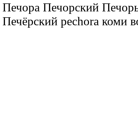
Печора Печорский Печоры
Печёрский pechora коми в