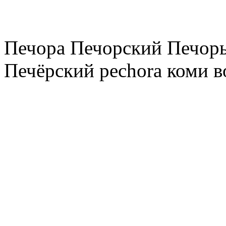
Печора Печорский Печоры
Печёрский pechora коми в