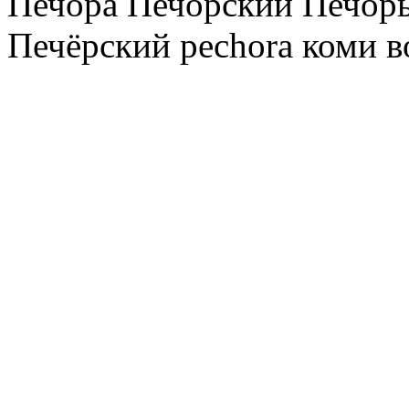
Печора Печорский Печоры
Печёрский pechora коми в