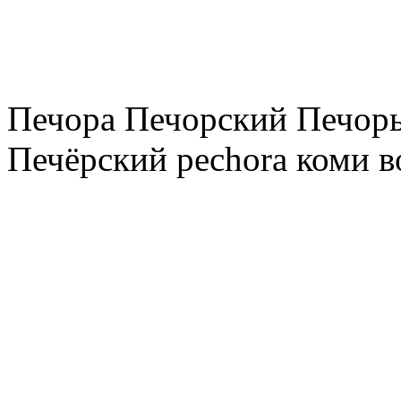
Печора Печорский Печоры
Печёрский pechora коми в