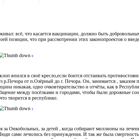
кивал: всё, что касается вакцинации, должно быть добровольны
своей позиции, что при рассмотрении этих законопроектов о вв
0
клоп впился в своё кресло,если боится отстаивать противостоян
з р.Печора от п.Озёрный до г. Печора. Он, занимается , заказо
цина никакая, одно очковтирательство и отчёты, как в Республи
общение между посёлками и городами, чтобы были дорожные сооб
 что творится в республике.
2
ся за Онкобольных, за детей , когда собирают миллионы на лече
юди сами лечились без принуждения. И так же была смертность.