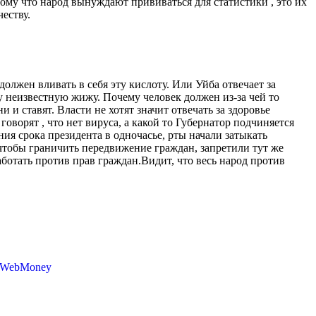
тому что народ вынуждают прививаться для статистики , это их
еству.
 должен вливать в себя эту кислоту. Или Уйба отвечает за
у неизвестную жижу. Почему человек должен из-за чей то
 и ставят. Власти не хотят значит отвечать за здоровье
оворят , что нет вируса, а какой то Губернатор подчиняется
ния срока президента в одночасье, рты начали затыкать
тобы граничить передвижение граждан, запретили тут же
ботать против прав граждан.Видит, что весь народ против