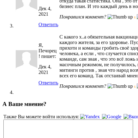
откуда такая статистика. Она , это
бизнес план. И это каждый день в но
Дек 4,
2021
Понравился коммент?
6
Ответить
С какого х..а обязательная вакцинац
каждого жителя, за его здоровье. П
Я,
прихоти и команды гробить своё здор
Печорец
человека, а если , что случается сп
!
пишет:
команде, сам зная , что это всё лож
масочным режимом, не получилось, 
Дек 4,
митинги против , зная что народ во
2021
всех его команд. Так отстаивай мне
Ответить
Понравился коммент?
6
А Ваше мнение?
Также Вы можете войти используя: