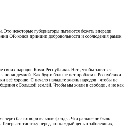
м. Это некоторые губернаторы пытаются бежать впереди
едении QR-кодов принцип добровольности и соблюдения рамок
ие своих народов Коми Республики. Нет , чтобы заняться
м планопандемией. Как будто больше нет проблем в Республики.
ки всё хорошо. С начало наладьте жизнь народов , чтобы не
щения с Большой землёй. Чтобы мы жили в свободе , а не как
ния через благотворительные фонды. Что раньше не было
 Теперь статистику передают каждый день о заболевших,