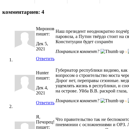
комментариев: 4
Миронов
Наш президент неоднократно подчёр
пишет:
паровоза, а Путин твёрдо стоит на 
Конституции будет сохранён
Дек 5,
2021
Понравился коммент?
3
Ответить
Губернатор республики видимо, как 
Hunter
вопросом о строительство моста чере
пишет:
Дорог нет, переправы сезонные. меди
ущемлять жизнь в республики, и со
Дек 4,
на острове. Уйба В.В. раскрой глаза,
2021
Понравился коммент?
6
Ответить
Я,
Что правительство так не беспокоит
Печорец!
пневмонии с осложнениями и ОРЗ. Л
пишет: