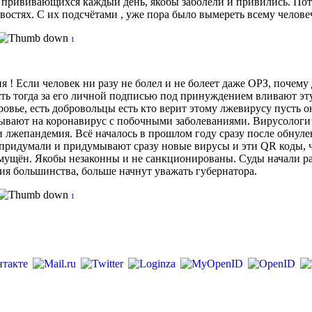
 от прививающихся каждый день, якобы заболели и привились. По
востях. С их подсчётами , уже пора было вымереть всему человеч
1
ия ! Если человек ни разу не болел и не болеет даже ОРЗ, почему
усть тогда за его личной подписью под принуждением вливают эт
овье, есть добровольцы есть кто верит этому лжевирусу пусть они
исывают на коронавирус с побочными заболеваниями. Вирусологи г
ь и лжепандемия. Всё началось в прошлом году сразу после обнуле
придумали и придумывают сразу новые вирусы и эти QR коды, ч
змущён. Якобы незаконны и не санкционированы. Суды начали ра
ния большинства, больше начнут уважать губернатора.
1