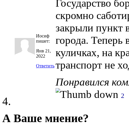
Государство бор
скромно саботи
закрыли пункт 
Иосиф
города. Теперь 
пишет:
куличках, на кр
Янв 21,
2022
транспорт не хо
Ответить
Понравился ко
2
А Ваше мнение?