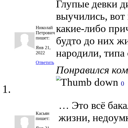
Глупые девки д
выучились, вот 
какие-либо прич
Николай
Петрович
будто до них ж
пишет:
Янв 21,
народили, типа
2022
Ответить
Понравился ко
0
… Это всё бак
Касьян
жизни, недоу
пишет: