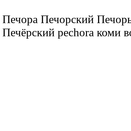
Печора Печорский Печоры
Печёрский pechora коми в