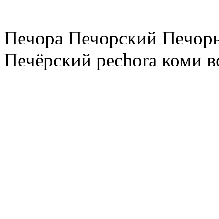
Печора Печорский Печоры
Печёрский pechora коми в