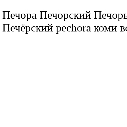
Печора Печорский Печоры
Печёрский pechora коми в