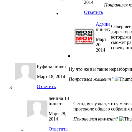
2014
Понравился 
Ответить
Админ
Совершенн
пишет:
директор 
которыми 
Март
сможет ра
20,
совещании
2014
Руфина
пишет:
Ну что же вы такие неразборчи
Март 18, 2014
Понравился коммент?
Ответить
ленина 13
пишет:
Сегодня я узнал, что у меня
протоколе общего собрания н
Март 28,
2014
Понравился коммент?
Ответить