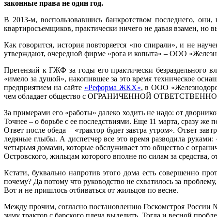
законные права не один год.
В 2013-м, воспользовавшись банкротством последнего, они, 
квартиросъемщиков, практически ничего не давая взамен, но
Как говорится, история повторяется «по спирали», и не нау
утверждают, очередной фирме «рога и копыта» – ООО «Железнод
Претензий к ГЖФ за годы его практически безраздельного вл
«имело за душой», накопившее за это время техническое ос
предприятием на сайте
«Реформа ЖКХ»
, в ООО «Железнодорож
чем обладает общество с ОГРАНИЧЕННОЙ ОТВЕТСТВЕННОСТЬ
За примерами его «работы» далеко ходить не надо: от дворник
Точнее – о борьбе с ее последствиями. Еще 11 марта, сразу же
Ответ после обеда – «трактор будет завтра утром». Ответ завт
ледяные глыбы. А диспетчер все это время разводила руками: «
четырьмя домами, которые обслуживает это общество с огранич
Островского, жильцам которого вполне по силам за средства, о
Кстати, буквально напротив этого дома есть совершенно п
почему? Да потому что руководство не схватилось за проблему,
Вот и не пришлось отбиваться от жильцов по весне.
Между прочим, согласно постановлению Госкомстроя России 
зиму трактор с барского плеча выделить. Тогда и весной пробл