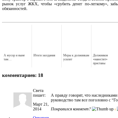
рынок услуг ЖКХ, чтобы «срубить денег по-легкому», забы
обязанностей.
А мусор и ныне
Итоги заседания
Меры к должникам
Должников
там…
усилят
«навестят»
приставы
комментариев: 18
Света
пишет:
А правду говорят, что наследникам
руководство там все поголовно с “Г
Март 21,
2014
Понравился коммент?
0
Ответить