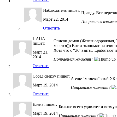
Наблюдатель
пишет:
Правду. Все переч
Март 22, 2014
Понравился коммен
Ответить
ПАПА
Список домов (Железнодорожная, 31
пишет:
хочется))) Вот и экономят на очистк
Хотя что с “Ж” взять…..работают 
Март 21,
2014
Понравился коммент?
Ответить
Сосед сверху
пишет:
А еще “хозяева” этой УК 
Март 19, 2014
Понравился коммент?
Ответить
Елена
пишет:
Больше всего удивляет и возмущ
Март 19, 2014
Понравился коммент?