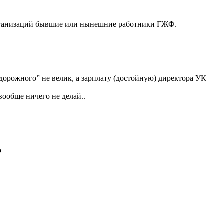
организаций бывшие или нынешние работники ГЖФ.
одорожного” не велик, а зарплату (достойную) директора УК
вообще ничего не делай..
о