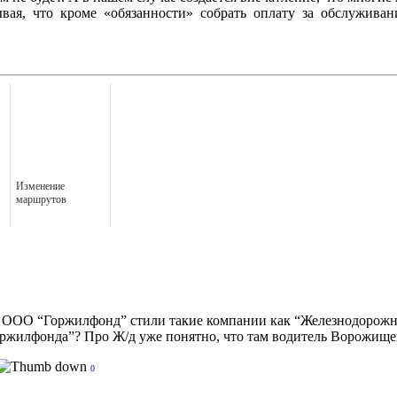
вая, что кроме «обязанности» собрать оплату за обслуживани
Изменение
маршрутов
и ООО “Горжилфонд” стили такие компании как “Железнодорожно
оржилфонда”? Про Ж/д уже понятно, что там водитель Ворожищев
0