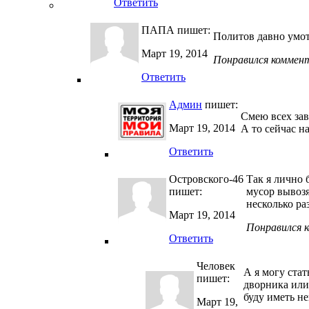
Ответить
ПАПА
пишет:
Политов давно умот
Март 19, 2014
Понравился коммен
Ответить
Админ
пишет:
Смею всех зав
Март 19, 2014
А то сейчас на
Ответить
Островского-46
Так я лично 
пишет:
мусор вывозя
несколько ра
Март 19, 2014
Понравился 
Ответить
Человек
А я могу ста
пишет:
дворника или 
буду иметь н
Март 19,