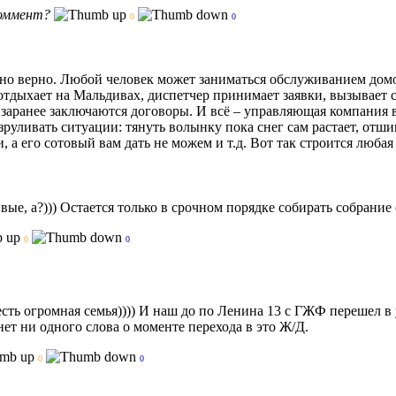
коммент?
0
0
о верно. Любой человек может заниматься обслуживанием домов
отдыхает на Мальдивах, диспетчер принимает заявки, вызывает са
заранее заключаются договоры. И всё – управляющая компания в
зруливать ситуации: тянуть волынку пока снег сам растает, отши
, а его сотовый вам дать не можем и т.д. Вот так строится любая
вые, а?))) Остается только в срочном порядке собирать собрани
0
0
 есть огромная семья)))) И наш до по Ленина 13 с ГЖФ перешел в
ет ни одного слова о моменте перехода в это Ж/Д.
0
0