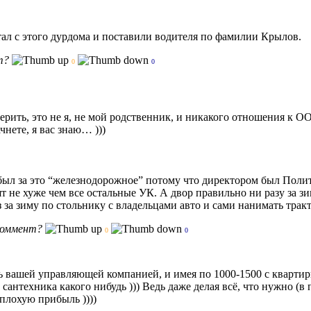
ал с этого дурдома и поставили водителя по фамилии Крылов.
т?
0
0
ерить, это не я, не мой родственник, и никакого отношения к О
чнете, я вас знаю… )))
был за это “железнодорожное” потому что директором был Полито
т не хуже чем все остальные УК. А двор правильно ни разу за з
з за зиму по стольнику с владельцами авто и сами нанимать тракт
коммент?
0
0
ть вашей управляющей компанией, и имея по 1000-1500 с квартиры
сантехника какого нибудь ))) Ведь даже делая всё, что нужно (
еплохую прибыль ))))