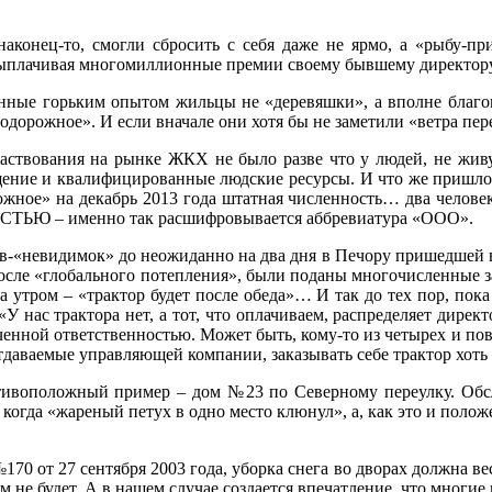
наконец-то, смогли сбросить с себя даже не ярмо, а «рыбу-пр
 выплачивая многомиллионные премии своему бывшему директору
ченные горьким опытом жильцы не «деревяшки», а вполне благоп
орожное». И если вначале они хотя бы не заметили «ветра пере
аствования на рынке ЖКХ не было разве что у людей, не живу
нащение и квалифицированные людские ресурсы. И что же приш
ное» на декабрь 2013 года штатная численность… два человека.
Ю – именно так расшифровывается аббревиатура «ООО».
ов-«невидимок» до неожиданно на два дня в Печору пришедшей в
 после «глобального потепления», были поданы многочисленные за
ра утром – «трактор будет после обеда»… И так до тех пор, пока
У нас трактора нет, а тот, что оплачиваем, распределяет дирек
енной ответственностью. Может быть, кому-то из четырех и повез
тдаваемые управляющей компании, заказывать себе трактор хоть 
ротивоположный пример – дом №23 по Северному переулку. Об
 когда «жареный петух в одно место клюнул», а, как это и положе
№170 от 27 сентября 2003 года, уборка снега во дворах долж
ем не будет. А в нашем случае создается впечатление, что многи