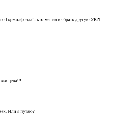
ного Горжилфонда”- кто мешал выбрать другую УК?!
ожищева!!!
век. Или я путаю?