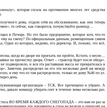
илипалу», которая сосала на протяжении многих лет средства
.
олучного дома, отдали себя на обслуживание, как они теперь
мен», то сейчас, как говорится, почувствуйте разницу…
щих в Печоре. Но это было предприятие, которое хоть что-то
ло ему на смену? По официальным данным, размещенным самим
 Один из которых, видимо, его директор. И, похоже, это всё,
есны, когда во дворе ни проехать ни пройти. Кстати, о весне…
явки на прочистку двора. Ответ – «трактор будет после обеда».
 не подморозило, и вся эта растаявшая масса не превратилась в
тор». Заметим, распределял он его эти несколько дней аж между
ло, и ему что-то там распределили, только не дому №46 по ул.
через день.
служивающая организация – ТСК. Все прочищено и убрано. А
но, давало команду убирать снег в течение зимы несколько раз.
на вестись ВО ВРЕМЯ КАЖДОГО СНЕГОПАДА – это вам не раз за
е коммунальщики эти документы в глаза не видели и приходят на