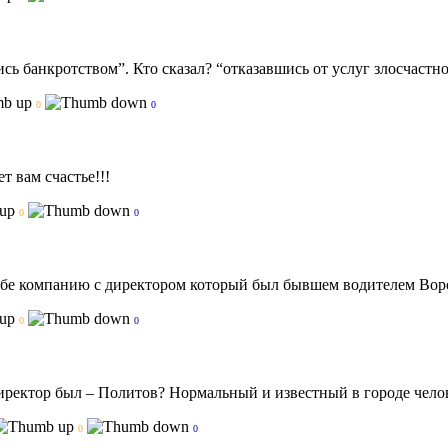
сь банкротством”. Кто сказал? “отказавшись от услуг злосчаст
0
0
т вам счастье!!!
0
0
себе компанию с директором который был бывшем водителем Вор
0
0
директор был – Политов? Нормальный и известный в городе чело
0
0