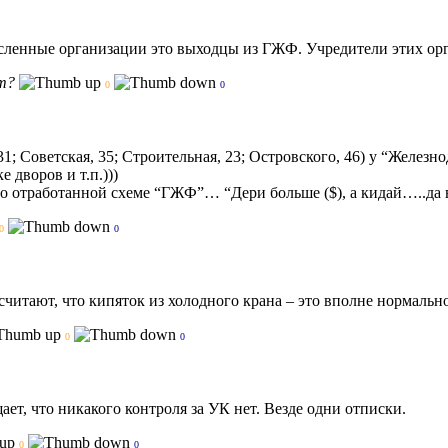
исленные организации это выходцы из ГЖФ. Учредители этих 
т?
0
0
; Советская, 35; Строительная, 23; Островского, 46) у “Железн
е дворов и т.п.)))
по отработанной схеме “ГЖФ”… “Дери больше ($), а кидай…..да 
0
0
считают, что кипяток из холодного крана – это вполне нормальн
0
0
ает, что никакого контроля за УК нет. Везде одни отписки.
0
0