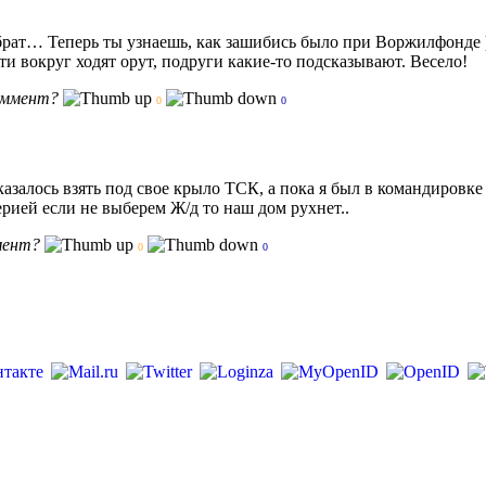
рат… Теперь ты узнаешь, как зашибись было при Воржилфонде )))
ти вокруг ходят орут, подруги какие-то подсказывают. Весело!
оммент?
0
0
тказалось взять под свое крыло ТСК, а пока я был в командиро
рией если не выберем Ж/д то наш дом рухнет..
мент?
0
0