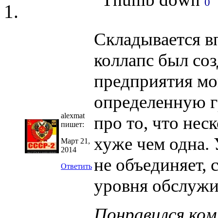
0
Складывается в
коллапс был соз
предприятия мо
определенную г
alexmat
про то, что нес
пишет:
хуже чем одна. 
Март 21,
2014
не объединяет, 
Ответить
уровня обслужи
Понравился ко