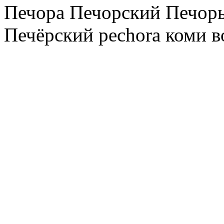
Печора Печорский Печоры
Печёрский pechora коми в