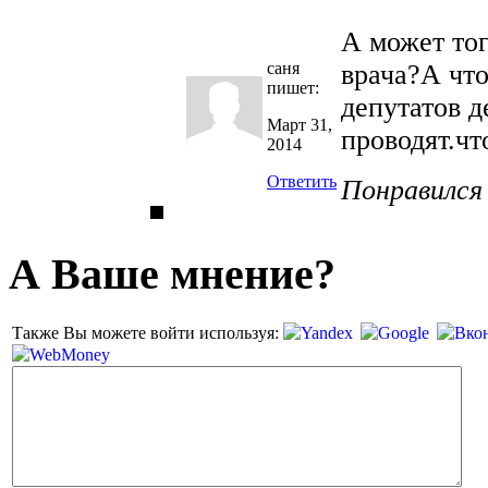
А может то
саня
врача?А что
пишет:
депутатов д
Март 31,
проводят.чт
2014
Ответить
Понравился
А Ваше мнение?
Также Вы можете войти используя: