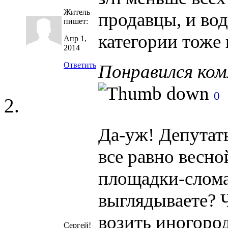
Житель
продавцы, и вод
пишет:
категории тоже
Апр 1,
2014
Ответить
Понравился ко
0
Да-уж! Депутат
все равно весно
площадки-слома
выглядываете? 
возить иногоро
Сергей!