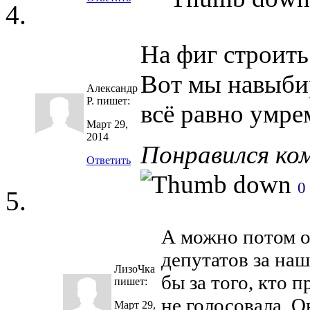
На фиг строить
Вот мы навыбир
Александр
Р.
пишет:
всё равно умре
Март 29,
2014
Понравился ко
Ответить
0
А можно потом о
депутатов за наш
ЛизоЧка
бы за того, кто
пишет:
не голосовала. Он
Март 29,