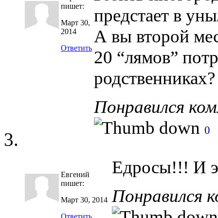
пишет:
предстает в уны
Март 30,
А вы второй ме
2014
Ответить
20 “лямов” потр
родственниках?
Понравился ко
0
Едросы!!! И э
Евгений
пишет:
Понравился 
Март 30, 2014
Ответить