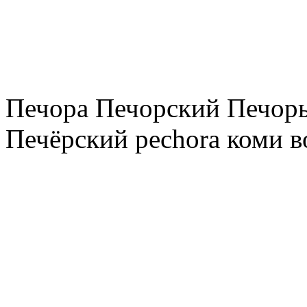
Печора Печорский Печоры
Печёрский pechora коми в