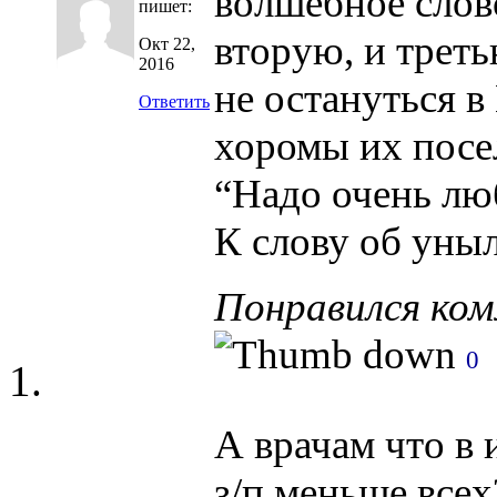
волшебное слов
пишет:
вторую, и трет
Окт 22,
2016
не остануться в
Ответить
хоромы их посел
“Надо очень лю
К слову об уныл
Понравился ко
0
А врачам что в 
з/п меньше всех